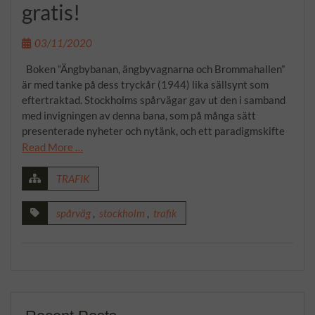
gratis!
03/11/2020
Boken “Ängbybanan, ängbyvagnarna och Brommahallen”
är med tanke på dess tryckår (1944) lika sällsynt som
eftertraktad. Stockholms spårvägar gav ut den i samband
med invigningen av denna bana, som på många sätt
presenterade nyheter och nytänk, och ett paradigmskifte
Read More …
TRAFIK
spårväg
,
stockholm
,
trafik