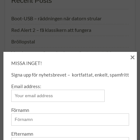
Recent Posts
Boot-USB – räddningen när datorn strular
Red Alert 2 – få klassikern att fungera
Bröllopstal
Vocal remover/karaokeskapare/instrumentalskapare
×
online
MISSA INGET!
Fem över-fem i – att skapa andrum på jobbet
Signa upp för nyhetsbrevet – kortfattat, enkelt, spamfritt
Email address:
MISSA INGENTING!
Förnamn
Email address:
Efternamn