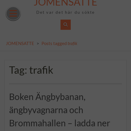
JOMENSATTE
Skip
to
Det var det här du sökte
content
JOMENSATTE
>
Posts tagged
trafik
Tag:
trafik
Boken Ängbybanan,
ängbyvagnarna och
Brommahallen – ladda ner