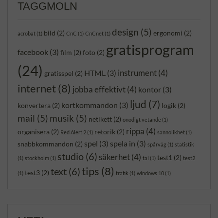
TAGGMOLN
design
(5)
bild
(2)
ergonomi
(2)
acrobat
(1)
CnC
(1)
CnCnet
(1)
gratisprogram
facebook
(3)
film
(2)
foto
(2)
(24)
instrument
(4)
HTML
(3)
gratisspel
(2)
internet
(8)
jobba effektivt
(4)
kontor
(3)
ljud
(7)
kortkommandon
(3)
konvertera
(2)
logik
(2)
mail
(5)
musik
(5)
netikett
(2)
onödigt vetande
(1)
rippa
(4)
organisera
(2)
retorik
(2)
Red Alert 2
(1)
sannolikhet
(1)
spel
(3)
spela in
(3)
snabbkommandon
(2)
spårväg
(1)
statistik
studio
(6)
säkerhet
(4)
test1
(2)
(1)
stockholm
(1)
tal
(1)
test2
tips
(8)
text
(6)
test3
(2)
(1)
trafik
(1)
windows 10
(1)