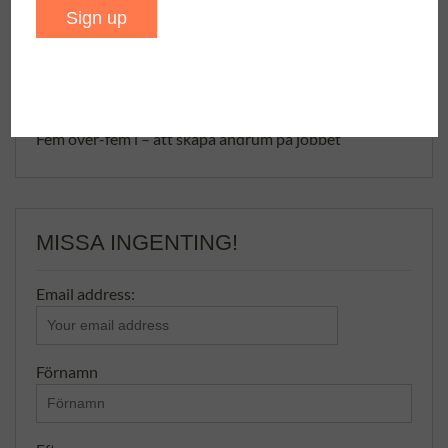
Red Alert 2 – få klassikern att fungera
Bröllopstal
Vocal remover/karaokeskapare/instrumentalskapare
online
Fem över-fem i – att skapa andrum på jobbet
MISSA INGENTING!
Email address:
Förnamn