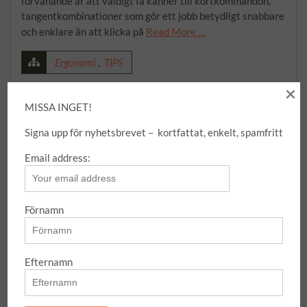
förvånande är att väldigt få känner till kortkommandon,
tangentkombinationer som gör ett jobb betydligt snabbare
och enklare än att klicka på
Read More …
Ergonomi
,
TIPS
×
ergonomi
,
jobba effektivt
,
kortkommandon
,
MISSA INGET!
snabbkommandon
,
tips
Signa upp för nyhetsbrevet – kortfattat, enkelt, spamfritt
1 Comment
Email address:
Förnamn
Recent Posts
Efternamn
Boot-USB – räddningen när datorn strular