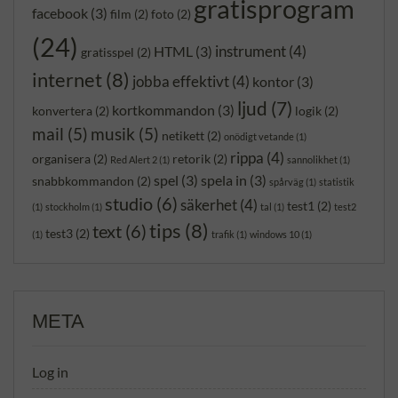
gratisprogram
facebook
(3)
film
(2)
foto
(2)
(24)
instrument
(4)
HTML
(3)
gratisspel
(2)
internet
(8)
jobba effektivt
(4)
kontor
(3)
ljud
(7)
kortkommandon
(3)
konvertera
(2)
logik
(2)
mail
(5)
musik
(5)
netikett
(2)
onödigt vetande
(1)
rippa
(4)
organisera
(2)
retorik
(2)
Red Alert 2
(1)
sannolikhet
(1)
spel
(3)
spela in
(3)
snabbkommandon
(2)
spårväg
(1)
statistik
studio
(6)
säkerhet
(4)
test1
(2)
(1)
stockholm
(1)
tal
(1)
test2
tips
(8)
text
(6)
test3
(2)
(1)
trafik
(1)
windows 10
(1)
META
Log in