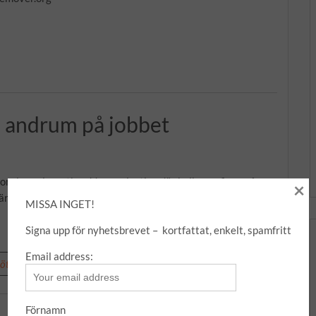
a andrum på jobbet
m lever i en utbredd organisation där kollegor finns på
×
så är distansarbete och möten i Skype (eller
Read More …
MISSA INGET!
Signa upp för nyhetsbrevet – kortfattat, enkelt, spamfritt
Email address:
öteskultur
Förnamn