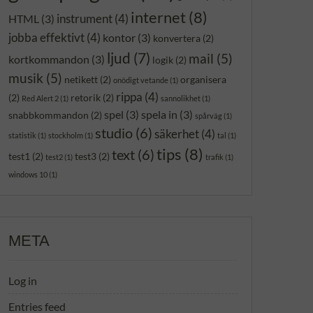
internet
(8)
instrument
(4)
HTML
(3)
jobba effektivt
(4)
kontor
(3)
konvertera
(2)
ljud
(7)
mail
(5)
kortkommandon
(3)
logik
(2)
musik
(5)
netikett
(2)
organisera
onödigt vetande
(1)
rippa
(4)
(2)
retorik
(2)
Red Alert 2
(1)
sannolikhet
(1)
spel
(3)
spela in
(3)
snabbkommandon
(2)
spårväg
(1)
studio
(6)
säkerhet
(4)
statistik
(1)
stockholm
(1)
tal
(1)
tips
(8)
text
(6)
test1
(2)
test3
(2)
test2
(1)
trafik
(1)
windows 10
(1)
META
Log in
Entries feed