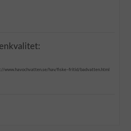
nkvalitet:
ps://www.havochvatten.se/hav/fiske–fritid/badvatten.html