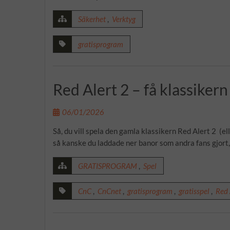
Säkerhet
,
Verktyg
gratisprogram
Red Alert 2 – få klassikern
06/01/2026
Så, du vill spela den gamla klassikern Red Alert 2 (el
så kanske du laddade ner banor som andra fans gjort,
GRATISPROGRAM
,
Spel
CnC
,
CnCnet
,
gratisprogram
,
gratisspel
,
Red 