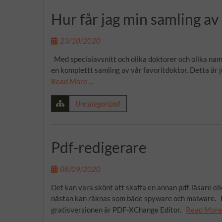
Hur får jag min samling a
23/10/2020
Med specialavsnitt och olika doktorer och olika namng
en komplettt samling av vår favoritdoktor. Detta är ju
Read More …
Uncategorized
Pdf-redigerare
08/09/2020
Det kan vara skönt att skaffa en annan pdf-läsare el
nästan kan räknas som både spyware och malware. En
gratisversionen är PDF-XChange Editor.
Read More