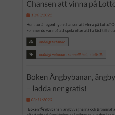
Chansen att vinna på Lotto 
13/03/2021
Hur stor är egentligen chansen att vinna på Lotto? 
kommer du vara på att spela efter att ha läst till slu
onödigt vetande
onödigt vetande
,
sannolikhet
,
statistik
Boken Ängbybanan, ängb
– ladda ner gratis!
03/11/2020
Boken “Ängbybanan, ängbyvagnarna och Brommahallen
eftertraktad. Stockholms spårvägar gav ut den i sa