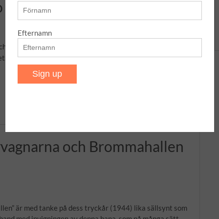
räknat i glas på fotbollsplan
Efternamn
Och hur gör man den greppbar? Hur ser den ut? Och hur sugen
tet..? Ett klassiskt sätt att beskriva mängder
Read More …
yvagnarna och Brommahallen
” är med tanke på dess tryckår (1944) lika sällsynt som
mband med invigningen av denna bana, som på många sätt