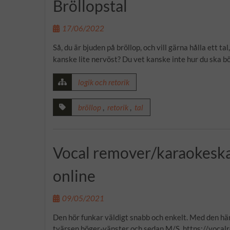
Bröllopstal
17/06/2022
Så, du är bjuden på bröllop, och vill gärna hålla ett t
kanske lite nervöst? Du vet kanske inte hur du ska bö
logik och retorik
bröllop
,
retorik
,
tal
Vocal remover/karaokesk
online
09/05/2021
Den hör funkar väldigt snabb och enkelt. Med den här
tvärsen höger-vänster och sedan M/S. https://vocal