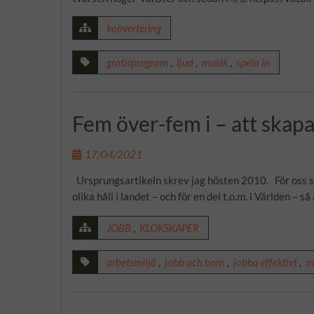
konvertering
gratisprogram
,
ljud
,
musik
,
spela in
Fem över-fem i – att skap
17/04/2021
Ursprungsartikeln skrev jag hösten 2010. För oss so
olika håll i landet – och för en del t.o.m. i Världen – 
JOBB
,
KLOKSKAPER
arbetsmiljö
,
jobb och barn
,
jobba effektivt
,
m