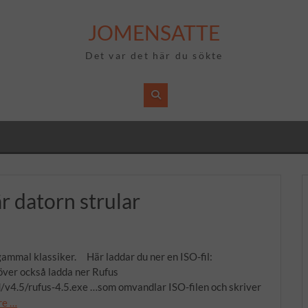
JOMENSATTE
Det var det här du sökte
 datorn strular
 gammal klassiker. Här laddar du ner en ISO-fil:
ver också ladda ner Rufus
/v4.5/rufus-4.5.exe …som omvandlar ISO-filen och skriver
re …