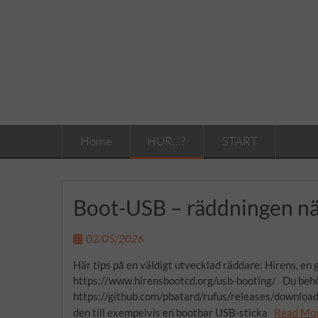
Skip
to
content
Home
HUR…?
START
Boot-USB – räddningen när
02/05/2026
Här tips på en väldigt utvecklad räddare: Hirens, en
https://www.hirensbootcd.org/usb-booting/ Du behö
https://github.com/pbatard/rufus/releases/download
den till exempelvis en bootbar USB-sticka
Read Mo