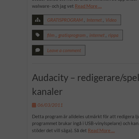
walware- och jag vet
Read More …
GRATISPROGRAM
,
Internet
,
Video
film
,
gratisprogram
,
internet
,
rippa
Leave a comment
Audacity – redigerare/spe
kanaler
06/03/2011
Detta program är alldeles utmärkt för att redigera lju
programmet brukar ingå i USB-vinylspelare) och kan sp
stöder det vill säga). Så det
Read More …