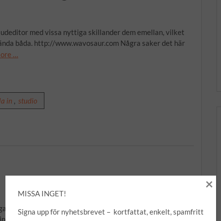
udeditor med vissa nyttiga skillander dem emellan, vilket
nvända båda. http://www.wavosaur.com Några saker det här
ore …
la in
,
studio
×
MISSA INGET!
a program, det har ju ett väldigt självförklarande namn…:-)
Signa upp för nyhetsbrevet – kortfattat, enkelt, spamfritt
 installationen bara! De har stora texter om att det är spam-