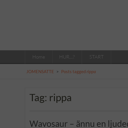
Skip
to
content
Home
HUR…?
START
JOMENSATTE
>
Posts tagged
rippa
Tag:
rippa
Wavosaur – ännu en ljuded