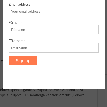
Email address:
Förnamn
Efternamn
la in/konvertera med multipla
dfiler, spela in gamla vinylplattor (eller vad som helst;
ela in upp till 16 samtidiga kanaler (om ditt ljudkort