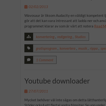
02/02/2013
Wavosaur är liksom Audacity en väldigt kompetent lj
gör att det kan vara intressant att ladda ner och a
programmet klarar av som är värt att notera
Read M
konvertering
,
redigering
,
Studios
gratisprogram
,
konvertera
,
musik
,
rippa
,
spe
1 Comment
Youtube downloader
27/07/2011
Mycket behöver väl inte sägas om detta lätthanterlig
Stöder också ett flertal andra filmsiter. Se upp under