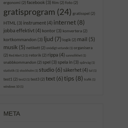
facebook
(3)
ergonomi
(2)
film
(2)
foto
(2)
gratisprogram
(24)
gratisspel
(2)
internet
(8)
instrument
(4)
HTML
(3)
jobba effektivt
(4)
kontor
(3)
konvertera
(2)
ljud
(7)
mail
(5)
kortkommandon
(3)
logik
(2)
musik
(5)
netikett
(2)
organisera
onödigt vetande
(1)
rippa
(4)
(2)
retorik
(2)
Red Alert 2
(1)
sannolikhet
(1)
spel
(3)
spela in
(3)
snabbkommandon
(2)
spårväg
(1)
studio
(6)
säkerhet
(4)
statistik
(1)
stockholm
(1)
tal
(1)
tips
(8)
text
(6)
test1
(2)
test3
(2)
test2
(1)
trafik
(1)
windows 10
(1)
META