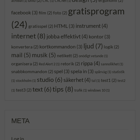
bild
(2)
ergonomi
(2)
acrobat
(1)
CnC
(1)
CnCnet
(1)
gratisprogram
facebook
(3)
film
(2)
foto
(2)
(24)
instrument
(4)
HTML
(3)
gratisspel
(2)
internet
(8)
jobba effektivt
(4)
kontor
(3)
ljud
(7)
kortkommandon
(3)
konvertera
(2)
logik
(2)
mail
(5)
musik
(5)
netikett
(2)
onödigt vetande
(1)
rippa
(4)
organisera
(2)
retorik
(2)
Red Alert 2
(1)
sannolikhet
(1)
spel
(3)
spela in
(3)
snabbkommandon
(2)
spårväg
(1)
statistik
studio
(6)
säkerhet
(4)
test1
(2)
(1)
stockholm
(1)
tal
(1)
test2
tips
(8)
text
(6)
test3
(2)
(1)
trafik
(1)
windows 10
(1)
META
Log in