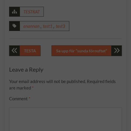
TESTKAT
enannan
,
test1
,
test3
Post
TESTA
Se upp för “sunda förnuftet”
navigation
Leave a Reply
Your email address will not be published.
Required fields
are marked
*
Comment
*