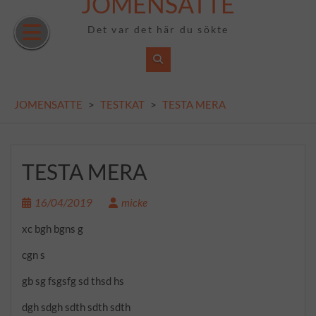
JOMENSATTE
Skip
to
Det var det här du sökte
content
JOMENSATTE
>
TESTKAT
>
TESTA MERA
TESTA MERA
16/04/2019
micke
xc bgh bgns g
cgn s
gb sg fsgsfg sd thsd hs
dgh sdgh sdth sdth sdth