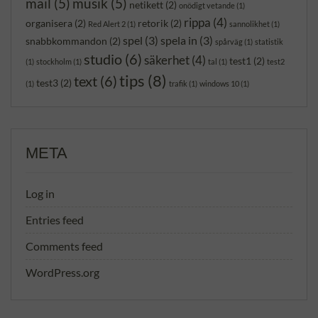
mail
(5)
musik
(5)
netikett
(2)
onödigt vetande
(1)
rippa
(4)
organisera
(2)
retorik
(2)
Red Alert 2
(1)
sannolikhet
(1)
spel
(3)
spela in
(3)
snabbkommandon
(2)
spårväg
(1)
statistik
studio
(6)
säkerhet
(4)
test1
(2)
(1)
stockholm
(1)
tal
(1)
test2
tips
(8)
text
(6)
test3
(2)
(1)
trafik
(1)
windows 10
(1)
META
Log in
Entries feed
Comments feed
WordPress.org