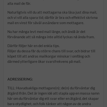
alla mail de får.
Naturligtvis vill du att mottagarna ska läsa just dina mail,
och vi vill alla spara tid; därför är bra och effektivt skrivna
mail en vinst för såväl avsändare som mottagare.
Nu har många levt med mail länge, och ändå är det
förvånande att så många inte alltid lyckas nå ända fram.
Därför följer här en del enkla tips.
Följer du dessa får du större chans till svar, och bidrar till
köpet till att andras mailkorgar minskar i omfång och
därmed ytterligare ökar svarsfrekvens på mail.
ADRESSERING:
TILL: Huvudsakliga mottagare(n); de(n) du förväntar dig
åtgärd ifrån. Det är ingen idé att stapla upp en massa namn
här om du förväntar dig ett svar eller en åtgärd, det skapar
bara otydlighet, och folk tänker att någon av de andra