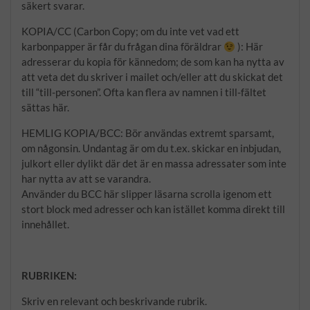
säkert svarar.
KOPIA/CC (Carbon Copy; om du inte vet vad ett
karbonpapper är får du frågan dina föräldrar
): Här
adresserar du kopia för kännedom; de som kan ha nytta av
att veta det du skriver i mailet och/eller att du skickat det
till “till-personen”. Ofta kan flera av namnen i till-fältet
sättas här.
HEMLIG KOPIA/BCC: Bör användas extremt sparsamt,
om någonsin. Undantag är om du t.ex. skickar en inbjudan,
julkort eller dylikt där det är en massa adressater som inte
har nytta av att se varandra.
Använder du BCC här slipper läsarna scrolla igenom ett
stort block med adresser och kan istället komma direkt till
innehållet.
RUBRIKEN:
Skriv en relevant och beskrivande rubrik.