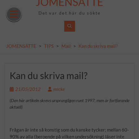
JOMENSATTE
Skip
to
Det var det här du sökte
content
JOMENSATTE
>
TIPS
>
Mail
>
Kan du skriva mail?
Kan du skriva mail?
21/05/2012
micke
(Den här artikeln skrevs ursprungligen runt 1997, men är fortfarande
aktuell)
Frågan är inte så konstig som du kanske tycker; mellan 60-
90% av alla (beroende på vilken undersökning) läser inte