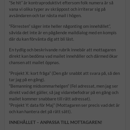
“Se hit” är kontraproduktivt eftersom folk numera är så
vana vi olika typer av skräppost och irriterar sig på
avsändaren och tar nästa mail i högen.
“Förresten” säger inte heller någonting om innehållet”,
såvida det inte är en pågående maildialog med en kompis
där du kan förvänta dig att bli läst.
En tydlig och beskrivande rubrik innebär att mottagaren
direkt kan bedöma vad mailet innehåller och därmed ökar
chansen att mailet öppnas.
“Projekt X: kort fråga” (Den går snabbt att svara på, så den
tar jag på en gång).
“Bemanning midsommarhelgen” (Fel adressat, men jag ser
direkt vad det gäller, så jag vidarebefodrar på en gång och
mailet kommer snabbare till rätt adressat).
“Projekt Y: data för Maj” (Mottagaren ser precis vad det är
och kan hantera det på rätt sätt).
INNEHÅLLET – ANPASSA TILL MOTTAGAREN!