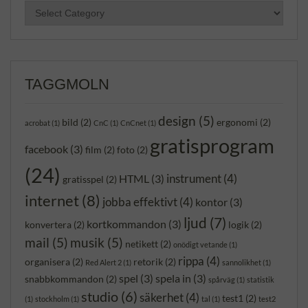
KATEGORIER
TAGGMOLN
design
(5)
bild
(2)
ergonomi
(2)
acrobat
(1)
CnC
(1)
CnCnet
(1)
gratisprogram
facebook
(3)
film
(2)
foto
(2)
(24)
instrument
(4)
HTML
(3)
gratisspel
(2)
internet
(8)
jobba effektivt
(4)
kontor
(3)
ljud
(7)
kortkommandon
(3)
konvertera
(2)
logik
(2)
mail
(5)
musik
(5)
netikett
(2)
onödigt vetande
(1)
rippa
(4)
organisera
(2)
retorik
(2)
Red Alert 2
(1)
sannolikhet
(1)
spel
(3)
spela in
(3)
snabbkommandon
(2)
spårväg
(1)
statistik
studio
(6)
säkerhet
(4)
test1
(2)
(1)
stockholm
(1)
tal
(1)
test2