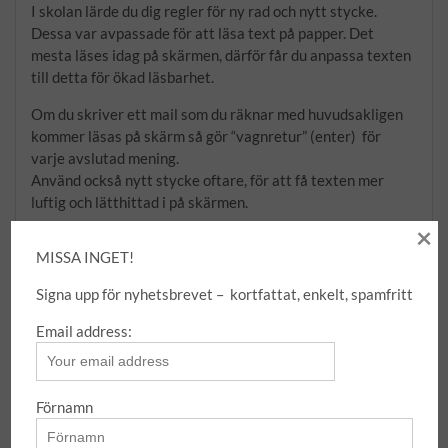
I skolan lärde du dig regler för ny rad och nytt stycke.
Dessa var avpassade för att läsa text på papper. Det
mesta läses idag på skärmen, därför får du anpassa texten
till detta för ökad läsbarhet.
Om du skriver ett mail som du räknar med huvudsakligen
kommer läsas på skärm så gör “vagnretur” (enter) för
varje avslutad mening.
Använd också nytt stycke oftare, för att få texten mer
luftig och lätthittad i på skärmen.
×
MISSA INGET!
Signa upp för nyhetsbrevet – kortfattat, enkelt, spamfritt
Email address:
Mail
Förnamn
internet
,
jobba effektivt
,
kontor
,
mail
,
netikett
,
organisera
,
text
,
tips