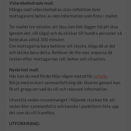
Vidarebefodrade mail:
Många mail vidarebefodras utan reflektion över
mottagarens behov av den information som finns i mailet.
Tar mailet tre minuter att läsa (om folk lägger tid att läsa
igenom det, vill säga) och du skickar till hundra personer, så
förbrukas alltså 300 minuter.
Om mottagarna bara behöver ett stycke, klipp då ut det
och skicka bara detta. Behöver de lite mer, anpassa då
texten efter mottagarnas roll, behov och situation.
Nyskrivet mail:
Här kan du med fördel följa någon metod för
retorik
.
Börja med en kort sammanfattning där läsaren genast kan
få ett grepp om vad du vill och relevant information.
Utveckla sedan resonemanget i följande stycken för att
sedan åter sammanfatta och kanske i punktform lista upp
det som du vill framföra.
UTFORMNING: