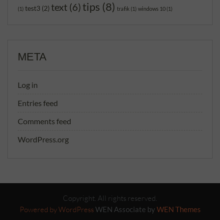
tips
(8)
text
(6)
test3
(2)
(1)
trafik
(1)
windows 10
(1)
META
Log in
Entries feed
Comments feed
WordPress.org
Copyright. All rights reserved.
Powered by WordPress
WEN Associate by
WEN Themes