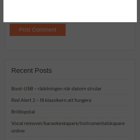
Save my name, email, and website in this browser for
the next time I comment.
Recent Posts
Boot-USB – räddningen när datorn strular
Red Alert 2 – få klassikern att fungera
Bröllopstal
Vocal remover/karaokeskapare/instrumentalskapare
online