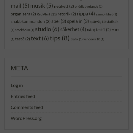
mail
(5)
musik
(5)
netikett
(2)
onödigt vetande
(1)
rippa
(4)
organisera
(2)
retorik
(2)
Red Alert 2
(1)
sannolikhet
(1)
spel
(3)
spela in
(3)
snabbkommandon
(2)
spårväg
(1)
statistik
studio
(6)
säkerhet
(4)
test1
(2)
(1)
stockholm
(1)
tal
(1)
test2
tips
(8)
text
(6)
test3
(2)
(1)
trafik
(1)
windows 10
(1)
META
Log in
Entries feed
Comments feed
WordPress.org