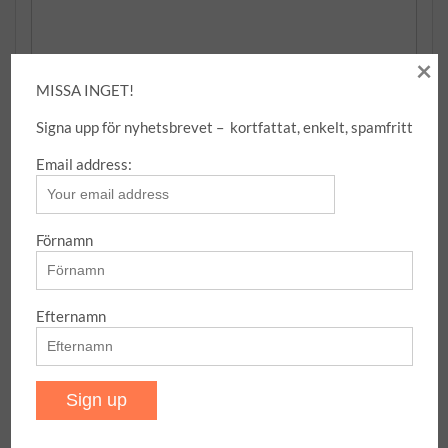
×
MISSA INGET!
Signa upp för nyhetsbrevet – kortfattat, enkelt, spamfritt
Name
*
Email address:
Förnamn
Email
*
Efternamn
Website